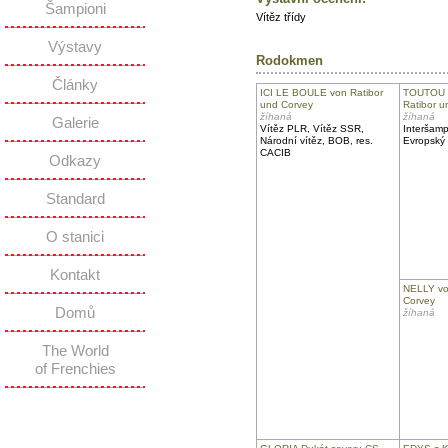
Šampioni
Vítěz třídy
Výstavy
Rodokmen
Články
ICI LE BOULE von Ratibor
TOUTOU 
und Corvey
Ratibor u
žíhaná
žíhaná
Galerie
Vítěz PLR, Vítěz SSR,
Interšamp
Národní vítěz, BOB, res.
Evropský 
CACIB
Odkazy
Standard
O stanici
Kontakt
NELLY vo
Corvey
Domů
žíhaná
The World
of Frenchies