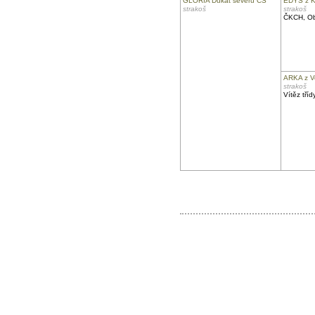
GLORIA Dukát severu CS
EDYS z 
strakoš
strakoš
ČKCH, Obl
ARKA z V
strakoš
Vítěz tříd