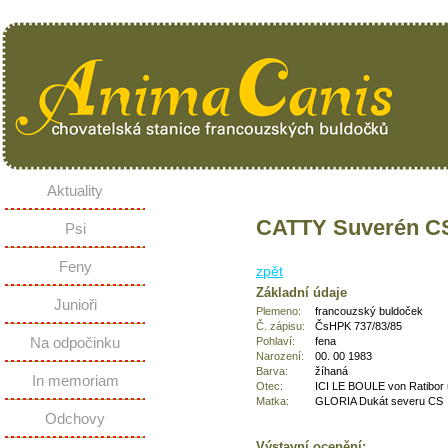
Aktuality
CATTY Suverén C
Psi
Feny
zpět
Základní údaje
Junioři
Plemeno:
francouzský buldoček
Č. zápisu:
ČsHPK 737/83/85
Na odpočinku
Pohlaví:
fena
Narození:
00. 00 1983
Barva:
žíhaná
In memoriam
Otec:
ICI LE BOULE von Ratibor
Matka:
GLORIA Dukát severu CS
Odchovy
Výstavní ocenění: