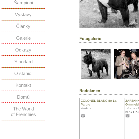
Šampioni
Výstavy
Články
Galerie
Fotogalerie
Odkazy
Standard
O stanici
Kontakt
Rodokmen
Domů
COLONEL BLANC de La
ZARTAN v
Parure
Grimmels
The World
strakoš
žíhaná / 
NLCH, K
of Frenchies