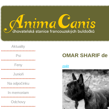
Aktuality
OMAR SHARIF de l
Psi
Feny
zpět
Junioři
Na odpočinku
In memoriam
Odchovy